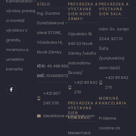
Kamenárstvo –
SÍDLO
PREVÁDZKA A
PREVÁDZKA A
VÝSTAVNÁ
VÝSTAVNÁ
výroba, predaj
Ing. Zuzana
SIEŇ NOVÉ
SIEŇ ŠAĽA:
ZÁMKY:
a montáž
Doležáleková –
nám. Sv. Juraja
výrobkov z
ideal STONE,
Výpalisko 18,
2244, 927 01
granitu,
Včelárska 14,
940 02 Nové
Šaľa
mramoru a
Nové Zámky
Zámky /vedľa
/polyfunkčný
umelého
autosalónu
IČO:
45 498 890,
dom G&G/
kameňa
Škoda/
DIČ:
1049681072
+421 911 842
+421 911 842
270
270
+421 907
MOBILNÁ
245 379
PREVÁDZKA A
KANCELÁRIA
VÝSTAVNÁ
SIEŇ
idealstone.sk@gmail.com
KOMÁRNO:
Prídeme
osobne za
Mederčská