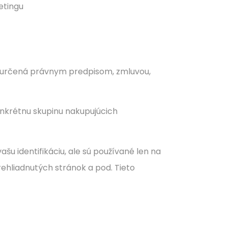
etingu
ť určená právnym predpisom, zmluvou,
onkrétnu skupinu nakupujúcich
u identifikáciu, ale sú používané len na
ehliadnutých stránok a pod. Tieto