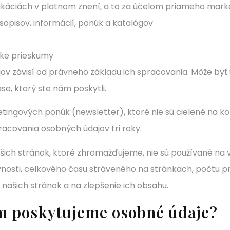
unikáciách v platnom znení, a to za účelom priameho mark
asopisov, informácií, ponúk a katalógov
cke prieskumy
ov závisí od právneho základu ich spracovania. Môže by
se, ktorý ste nám poskytli.
tingových ponúk (newsletter), ktoré nie sú cielené na k
racovania osobných údajov tri roky.
ich stránok, ktoré zhromažďujeme, nie sú používané na vaš
nosti, celkového času stráveného na stránkach, počtu pr
našich stránok a na zlepšenie ich obsahu.
m poskytujeme osobné údaje?