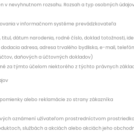
n v nevyhnutnom rozsahu. Rozsah a typ osobných údajov 
covania v informačnom systéme prevádzkovateľa
 titul, dátum narodenia, rodné číslo, doklad totožnosti, ide
dodacia adresa, adresa trvalého bydliska, e-mail, telefón
účtov, daňových a účtovných dokladov)
né za týmto účelom niektorého z týchto právnych základ
ajov
ripomienky alebo reklamácie zo strany zákazníka
vých oznámení užívateľom prostredníctvom prostriedko
roduktoch, službách a akciách alebo akciách jeho obchod