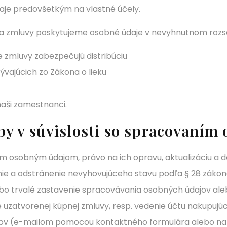
je predovšetkým na vlastné účely.
nia zmluvy poskytujeme osobné údaje v nevyhnutnom roz
 zmluvy zabezpečujú distribúciu
ývajúcich zo Zákona o lieku
naši zamestnanci.
by v súvislosti so spracovaním
m osobným údajom, právo na ich opravu, aktualizáciu a 
ie a odstránenie nevyhovujúceho stavu podľa § 28 zákona 
bo trvalé zastavenie spracovávania osobných údajov ale
 uzatvorenej kúpnej zmluvy, resp. vedenie účtu nakupujú
jov (e-mailom pomocou kontaktného formulára alebo na