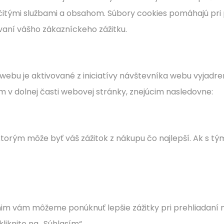
rčitými službami a obsahom. Súbory cookies pomáhajú pri 
vaní vášho zákazníckeho zážitku.
 webu je aktivované z iniciatívy návštevníka webu vyjad
m v dolnej časti webovej stránky, znejúcim nasledovne:
rým môže byť váš zážitok z nákupu čo najlepší. Ak s tým s
nim vám môžeme ponúknuť lepšie zážitky pri prehliadaní 
kliknite na „Súhlasím“.