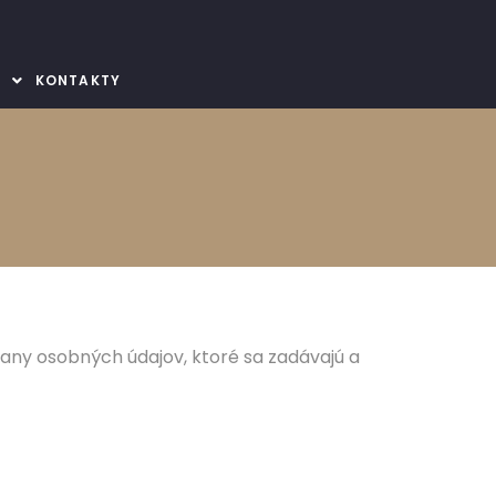
E
KONTAKTY
ny osobných údajov, ktoré sa zadávajú a