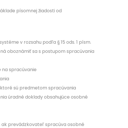
áklade písomnej žiadosti od
stéme v rozsahu podľa § 15 ods. 1 písm.
vnená oboznámiť sa s postupom spracúvania
je na spracúvanie
ania
v, ktoré sú predmetom spracúvania
vania úradné doklady obsahujúce osobné
ti, ak prevádzkovateľ spracúva osobné