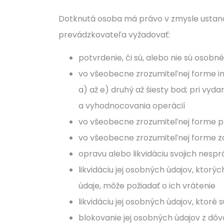
Dotknutá osoba má právo v zmysle ustanov
prevádzkovateľa vyžadovať:
potvrdenie, či sú, alebo nie sú osobn
vo všeobecne zrozumiteľnej forme in
a) až e) druhý až šiesty bod; pri v
a vyhodnocovania operácií
vo všeobecne zrozumiteľnej forme pre
vo všeobecne zrozumiteľnej forme z
opravu alebo likvidáciu svojich nes
likvidáciu jej osobných údajov, kto
údaje, môže požiadať o ich vrátenie
likvidáciu jej osobných údajov, ktor
blokovanie jej osobných údajov z dô