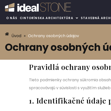
O NÁS
CINTORÍNSKA ARCHITEKTÚRA
STAVEBNÁ ARCH
Úvod
»
Ochrany osobných údajov
Ochrany osobných ú
Pravidlá ochrany osob
Tieto podmienky ochrany súkromia obsahu
spracovávajú v súvislosti s využitím služie
1. Identifikačné údaje