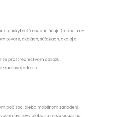
ponúk, poskytnuté osobné údaje (meno a e-
 tovare, akciách, súťažiach, ako aj o
rušíte prostredníctvom odkazu
 e-mailovej adrese
šom počítači alebo mobilnom zariadení,
 vašej návštevy alebo sa môžu použiť na