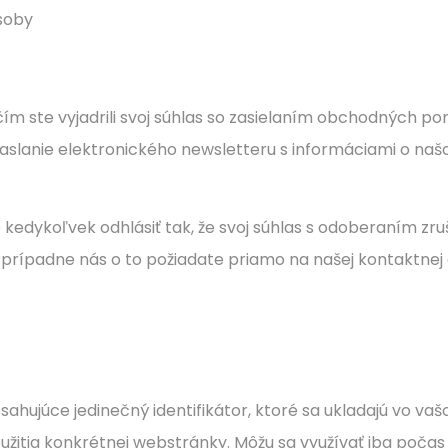
osoby
, čím ste vyjadrili svoj súhlas so zasielaním obchodných 
lanie elektronického newsletteru s informáciami o našom
 kedykoľvek odhlásiť tak, že svoj súhlas s odoberaním z
prípadne nás o to požiadate priamo na našej kontaktnej
ahujúce jedinečný identifikátor, ktoré sa ukladajú vo va
užitia konkrétnej webstránky. Môžu sa využívať iba počas