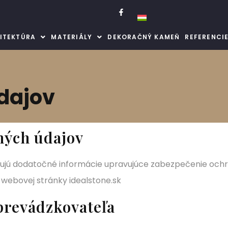
ITEKTÚRA
MATERIÁLY
DEKORAČNÝ KAMEŇ
REFERENCI
dajov
ných údajov
jú dodatočné informácie upravujúce zabezpečenie ochra
b webovej stránky idealstone.sk
 prevádzkovateľa