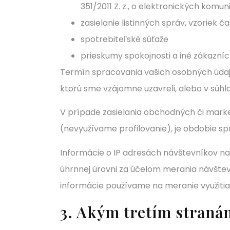
351/2011 Z. z., o elektronických kom
zasielanie listinných správ, vzoriek č
spotrebiteľské súťaže
prieskumy spokojnosti a iné zákazní
Termín spracovania vašich osobných údaj
ktorú sme vzájomne uzavreli, alebo v súhla
V prípade zasielania obchodných či marke
(nevyužívame profilovanie), je obdobie sp
Informácie o IP adresách návštevníkov naš
úhrnnej úrovni za účelom merania návštev
informácie používame na meranie využitia 
3. Akým tretím straná