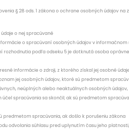
enia § 28 ods. 1 zákona o ochrane osobných údajov na z
é údaje o nej spracúvané
formácie o spracúvaní osobných údajov v informačnom sy
ydaní rozhodnutia podľa odseku 5 je dotknutá osoba oprá
sné informácie o zdroji, z ktorého získal jej osobné úda
oznam jej osobných údajov, ktoré sú predmetom spracúv
právnych, neúplných alebo neaktuálnych osobných údajo
rých účel spracúvania sa skončil; ak sú predmetom spracú
é sú predmetom spracúvania, ak došlo k porušeniu zákona
vodu odvolania súhlasu pred uplynutím času jeho platnos