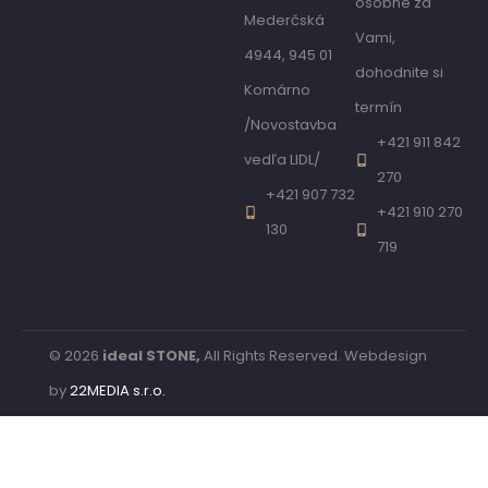
osobne za
Mederčská
Vami,
4944, 945 01
dohodnite si
Komárno
termín
/Novostavba
+421 911 842
vedľa LIDL/
270
+421 907 732
+421 910 270
130
719
© 2026
ideal STONE,
All Rights Reserved. Webdesign
by
22MEDIA s.r.o.