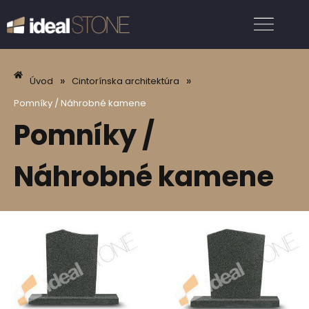
»
»
Úvod
Cintorínska architektúra
Pomníky / Náhrobné kamene
Pomníky /
Náhrobné kamene