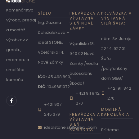
Kamenárstvo –
SÍDLO
PREVÁDZKA A
PREVÁDZKA A
VÝSTAVNÁ
VÝSTAVNÁ
výroba, predaj
Ing. Zuzana
SIEŇ NOVÉ
SIEŇ ŠAĽA:
ZÁMKY:
a montáž
Doležáleková –
nám. Sv. Juraja
výrobkov z
ideal STONE,
Výpalisko 18,
2244, 927 01
granitu,
Včelárska 14,
940 02 Nové
Šaľa
mramoru a
Nové Zámky
Zámky /vedľa
/polyfunkčný
umelého
autosalónu
IČO:
45 498 890,
dom G&G/
kameňa
Škoda/
DIČ:
1049681072
+421 911 842
+421 911 842
270
270
+421 907
MOBILNÁ
245 379
PREVÁDZKA A
KANCELÁRIA
VÝSTAVNÁ
SIEŇ
idealstone.sk@gmail.com
KOMÁRNO:
Prídeme