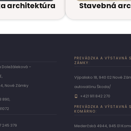
ka architektúra
Stavebná arc
PREVÁDZKA A VÝSTAVNÁ S
ZÁMKY:
a Doležáleková –
E,
Výpalisko 18, 940 02 Nové Zá
14, Nové Zámky
autosalónu Škoda/
+421 911 842 270
8 890,
PREVÁDZKA A VÝSTAVNÁ S
81072
KOMÁRNO:
7 245 379
Mederčská 4944, 945 01 Kom