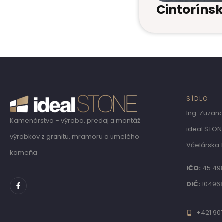
Cintoríns
SÍDLO
Ing. Zuzan
Kamenárstvo – výroba, predaj a montáž
ideal STON
výrobkov z granitu, mramoru a umelého
Včelárska 
kameňa
IČO:
45 49
DIČ:
10496
+421 90