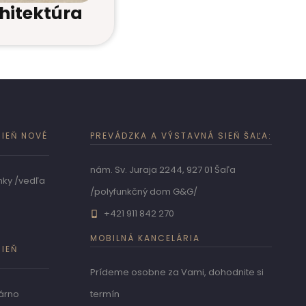
hitektúra
IEŇ NOVÉ
PREVÁDZKA A VÝSTAVNÁ SIEŇ ŠAĽA:
nám. Sv. Juraja 2244, 927 01 Šaľa
mky /vedľa
/polyfunkčný dom G&G/
+421 911 842 270
MOBILNÁ KANCELÁRIA
IEŇ
Prídeme osobne za Vami, dohodnite si
árno
termín