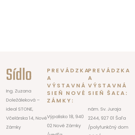
Sídlo
PREVÁDZKA
PREVÁDZKA
A
A
VÝSTAVNÁ
VÝSTAVNÁ
Ing. Zuzana
SIEŇ NOVÉ
SIEŇ ŠAĽA:
Doležáleková –
ZÁMKY:
ideal STONE,
nám. Sv. Juraja
Výpalisko 18, 940
Včelárska 14, Nové
2244, 927 01 Šaľa
02 Nové Zámky
Zámky
/polyfunkčný dom
/vedľa