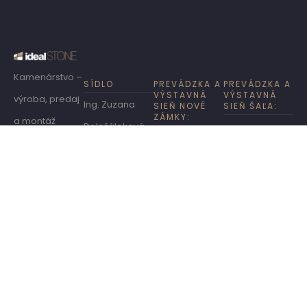
Kamenárstvo –
SÍDLO
PREVÁDZKA A
PREVÁDZKA A
VÝSTAVNÁ
VÝSTAVNÁ
výroba, predaj
Ing. Zuzana
SIEŇ NOVÉ
SIEŇ ŠAĽA:
ZÁMKY:
a montáž
Doležáleková –
nám. Sv. Juraja
výrobkov z
ideal STONE,
Výpalisko 18,
2244, 927 01
granitu,
Včelárska 14,
940 02 Nové
Šaľa
mramoru a
Nové Zámky
Zámky /vedľa
/polyfunkčný
umelého
autosalónu
IČO:
45 498 890,
dom G&G/
kameňa
Škoda/
DIČ:
1049681072
+421 911 842
+421 911 842
270
270
+421 907
MOBILNÁ
245 379