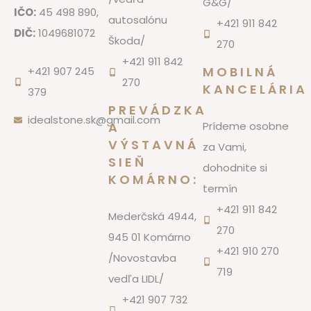
G&G/
IČO:
45 498 890,
autosalónu
+421 911 842
DIČ:
1049681072
Škoda/
270
+421 911 842
MOBILNÁ
+421 907 245
270
KANCELÁRIA
379
PREVÁDZKA
idealstone.sk@gmail.com
A
Prídeme osobne
VÝSTAVNÁ
za Vami,
SIEŇ
dohodnite si
KOMÁRNO:
termín
+421 911 842
Mederčská 4944,
270
945 01 Komárno
+421 910 270
/Novostavba
719
vedľa LIDL/
+421 907 732