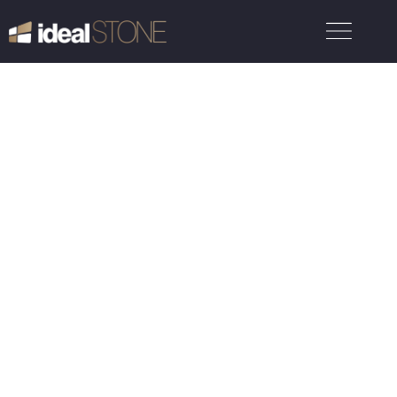
Kvalita
overená časom