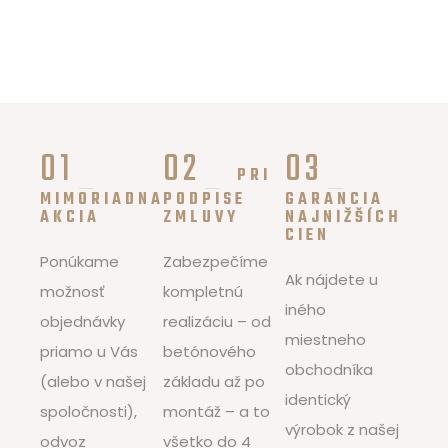
01
02
03
PRI
MIMORIADNA
PODPISE
GARANCIA
AKCIA
ZMLUVY
NAJNIŽŠÍCH
CIEN
Ponúkame
Zabezpečíme
Ak nájdete u
možnosť
kompletnú
iného
objednávky
realizáciu – od
miestneho
priamo u Vás
betónového
obchodníka
(alebo v našej
základu až po
identický
spoločnosti),
montáž – a to
výrobok z našej
odvoz
všetko do 4