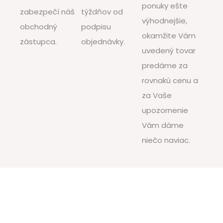
ponuky ešte
zabezpečí náš
týždňov od
výhodnejšie,
obchodný
podpisu
okamžite Vám
zástupca.
objednávky.
uvedený tovar
predáme za
rovnakú cenu a
za Vaše
upozornenie
Vám dáme
niečo naviac.