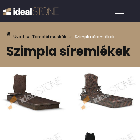
»
»
Úvod
Temetői munkák
Szimpla síremlékek
Szimpla síremlékek