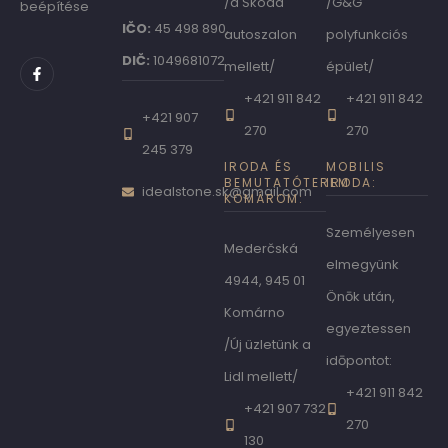
/a Škoda
/G&G
beépítése
IČO:
45 498 890,
autoszalon
polyfunkciós
DIČ:
1049681072
mellett/
épület/
+421 911 842
+421 911 842
+421 907
270
270
245 379
IRODA ÉS
MOBILIS
BEMUTATÓTEREM
IRODA:
idealstone.sk@gmail.com
KOMÁROM:
Személyesen
Mederčská
elmegyünk
4944, 945 01
Önōk után,
Komárno
egyeztessen
/Új üzletünk a
idōpontot:
Lidl mellett/
+421 911 842
+421 907 732
270
130