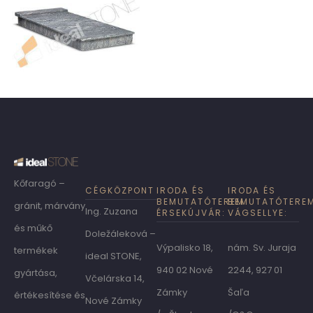
Kőfaragó –
CÉGKÖZPONT
IRODA ÉS
IRODA ÉS
BEMUTATÓTEREM
BEMUTATÓTERE
gránit, márvány
Ing. Zuzana
ÉRSEKÚJVÁR:
VÁGSELLYE:
és műkő
Doležáleková –
Výpalisko 18,
nám. Sv. Juraja
termékek
ideal STONE,
940 02 Nové
2244, 927 01
gyártása,
Včelárska 14,
Zámky
Šaľa
értékesítése és
Nové Zámky