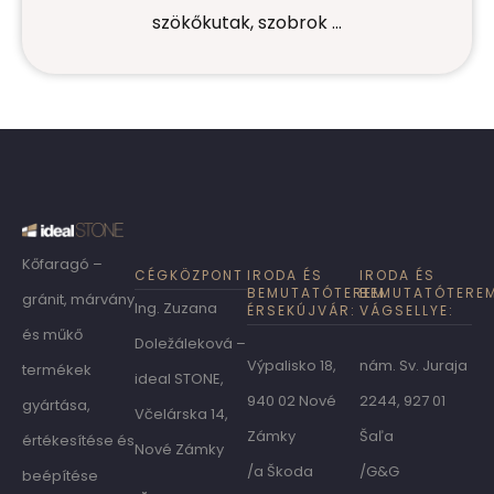
szökőkutak, szobrok …
Kőfaragó –
CÉGKÖZPONT
IRODA ÉS
IRODA ÉS
BEMUTATÓTEREM
BEMUTATÓTERE
gránit, márvány
Ing. Zuzana
ÉRSEKÚJVÁR:
VÁGSELLYE:
és műkő
Doležáleková –
Výpalisko 18,
nám. Sv. Juraja
termékek
ideal STONE,
940 02 Nové
2244, 927 01
gyártása,
Včelárska 14,
Zámky
Šaľa
értékesítése és
Nové Zámky
/a Škoda
/G&G
beépítése