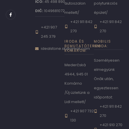
IČO:
45 498 890,
autoszalon
polyfunkciós
DIČ:
1049681072
mellett/
épület/
+421 911 842
+421 911 842
+421 907
270
270
245 379
IRODA ÉS
MOBILIS
BEMUTATÓTEREM
IRODA:
idealstone.sk@gmail.com
KOMÁROM:
Személyesen
Mederčská
elmegyünk
4944, 945 01
Önōk után,
Komárno
egyeztessen
/Új üzletünk a
idōpontot:
Lidl mellett/
+421 911 842
+421 907 732
270
130
+421 910 270