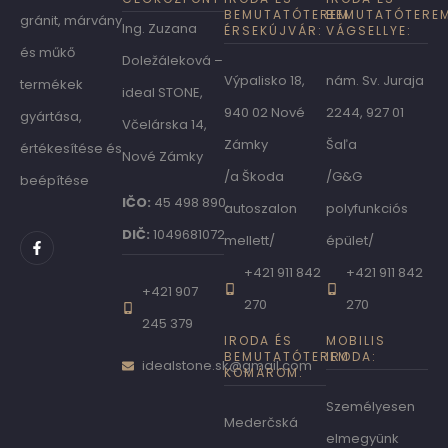
BEMUTATÓTEREM
BEMUTATÓTERE
gránit, márvány
Ing. Zuzana
ÉRSEKÚJVÁR:
VÁGSELLYE:
és műkő
Doležáleková –
Výpalisko 18,
nám. Sv. Juraja
termékek
ideal STONE,
940 02 Nové
2244, 927 01
gyártása,
Včelárska 14,
Zámky
Šaľa
értékesítése és
Nové Zámky
/a Škoda
/G&G
beépítése
IČO:
45 498 890,
autoszalon
polyfunkciós
DIČ:
1049681072
mellett/
épület/
+421 911 842
+421 911 842
+421 907
270
270
245 379
IRODA ÉS
MOBILIS
BEMUTATÓTEREM
IRODA:
idealstone.sk@gmail.com
KOMÁROM:
Személyesen
Mederčská
elmegyünk