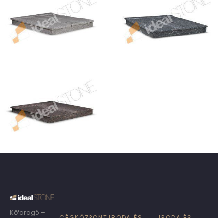
Kőfaragó –
CÉGKÖZPONT
IRODA ÉS
IRODA ÉS