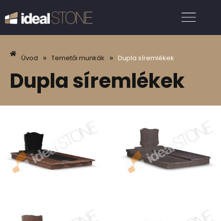
»
»
Úvod
Temetői munkák
Dupla síremlékek
Dupla síremlékek